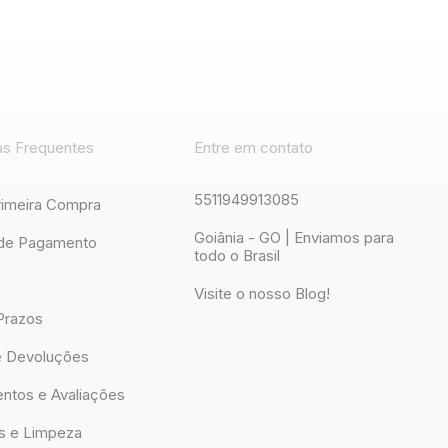
as Frequentes
Entre em contato
5511949913085
rimeira Compra
Goiânia - GO | Enviamos para
de Pagamento
todo o Brasil
Visite o nosso Blog!
Prazos
e Devoluções
ntos e Avaliações
s e Limpeza