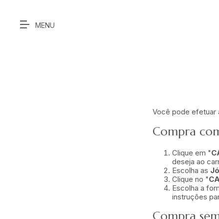
Você pode efetuar
Compra com
Clique em "
C
deseja ao carr
Escolha as
Jó
Clique no "
CA
Escolha a for
instruções pa
Compra sem 