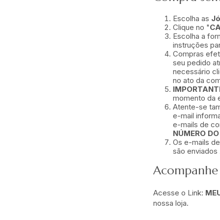
Escolha as
Jó
Clique no "
CA
Escolha a for
instruções pa
Compras efetu
seu pedido atr
necessário cl
no ato da com
IMPORTANT
momento da e
Atente-se ta
e-mail inform
e-mails de c
NÚMERO DO
Os e-mails d
são enviados
Acompanhe 
Acesse o Link:
MEU
nossa loja.