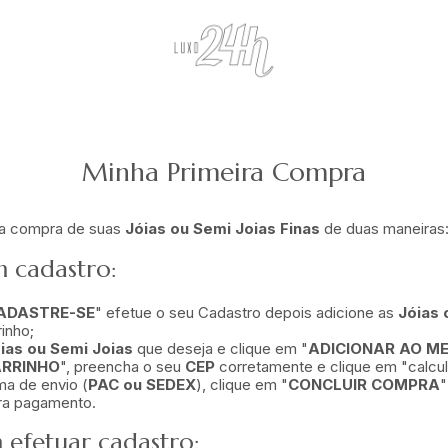
Minha Primeira Compra
 a compra de suas
Jóias ou Semi Joias Finas
de duas maneiras
 cadastro:
ADASTRE-SE
" efetue o seu Cadastro depois adicione as
Jóias 
inho;
ias ou Semi Joias
que deseja e clique em "
ADICIONAR AO M
RRINHO
", preencha o seu
CEP
corretamente e clique em "calcula
ma de envio (
PAC ou SEDEX
), clique em "
CONCLUIR COMPRA
"
ra pagamento.
efetuar cadastro: