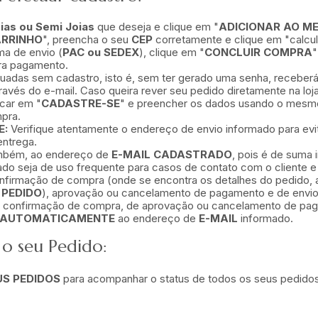
ias ou Semi Joias
que deseja e clique em "
ADICIONAR AO M
RRINHO
", preencha o seu
CEP
corretamente e clique em "calcula
ma de envio (
PAC ou SEDEX
), clique em "
CONCLUIR COMPRA
"
ra pagamento.
adas sem cadastro, isto é, sem ter gerado uma senha, receber
avés do e-mail. Caso queira rever seu pedido diretamente na loja 
icar em "
CADASTRE-SE
" e preencher os dados usando o mesm
pra.
E:
Verifique atentamente o endereço de envio informado para evit
ntrega.
mbém, ao endereço de
E-MAIL CADASTRADO
, pois é de suma 
ado seja de uso frequente para casos de contato com o cliente 
onfirmação de compra (onde se encontra os detalhes do pedido,
 PEDIDO
), aprovação ou cancelamento de pagamento e de envio
e confirmação de compra, de aprovação ou cancelamento de pag
AUTOMATICAMENTE
ao endereço de
E-MAIL
informado.
o seu Pedido:
S PEDIDOS
para acompanhar o status de todos os seus pedido