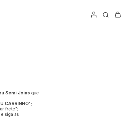
:
ou Semi Joias
que
EU CARRINHO
";
r frete";
 e siga as