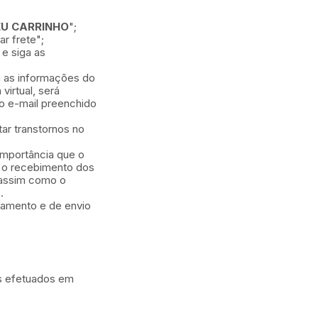
EU CARRINHO
";
r frete";
 e siga as
á as informações do
virtual, será
o e-mail preenchido
ar transtornos no
importância que o
e o recebimento dos
 assim como o
.
amento e de envio
s efetuados em