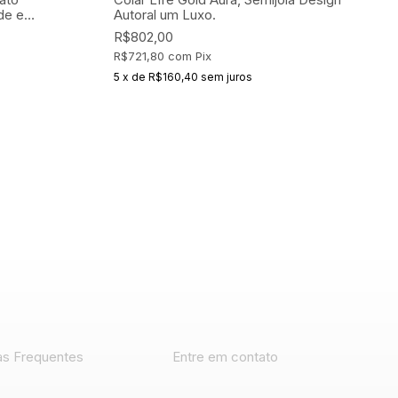
de e
Autoral um Luxo.
R$802,00
R$721,80
com
Pix
5
x
de
R$160,40
sem juros
as Frequentes
Entre em contato