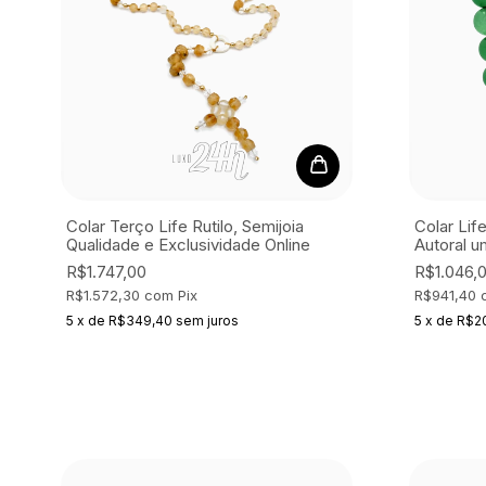
Colar Terço Life Rutilo, Semijoia
Colar Lif
Qualidade e Exclusividade Online
Autoral u
R$1.747,00
R$1.046,
R$1.572,30
com
Pix
R$941,40
5
x
de
R$349,40
sem juros
5
x
de
R$2