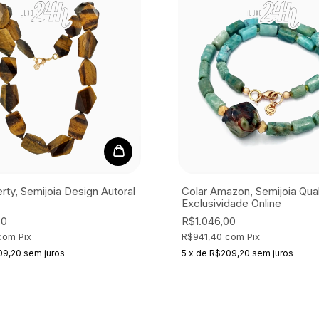
rty, Semijoia
Design Autoral
Colar Amazon, Semijoia
Qual
Exclusividade Online
00
R$1.046,00
com
Pix
R$941,40
com
Pix
09,20
sem juros
5
x
de
R$209,20
sem juros