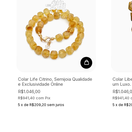
Colar Life Citrino, Semijoia
Qualidade
Colar Libe
e Exclusividade Online
um Luxo.
R$1.046,00
R$1.046,
R$941,40
com
Pix
R$941,40
5
x
de
R$209,20
sem juros
5
x
de
R$2