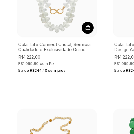
Colar Life Connect Cristal, Semijoia
Colar Lif
Qualidade e Exclusividade Online
Design Au
R$1.222,00
R$1.222,
R$1.099,80
com
Pix
R$1.099,8
5
x
de
R$244,40
sem juros
5
x
de
R$2