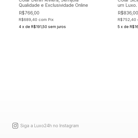
Qualidade e Exclusividade Online
um Luxo.
R$766,00
R$836,0
R$689,40
com
Pix
R$752,40
4
x
de
R$191,50
sem juros
5
x
de
R$16
Siga a Luxo24h no Instagram