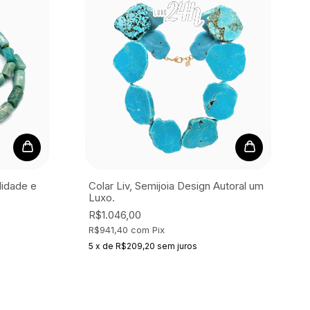
idade e
Colar Liv, Semijoia
Design Autoral um
Luxo.
R$1.046,00
R$941,40
com
Pix
5
x
de
R$209,20
sem juros