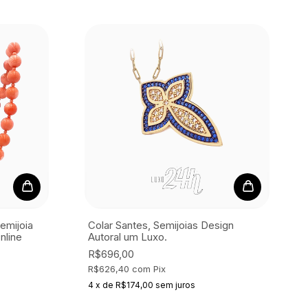
Semijoia
Colar Santes, Semijoias
Design
nline
Autoral um Luxo.
R$696,00
R$626,40
com
Pix
4
x
de
R$174,00
sem juros