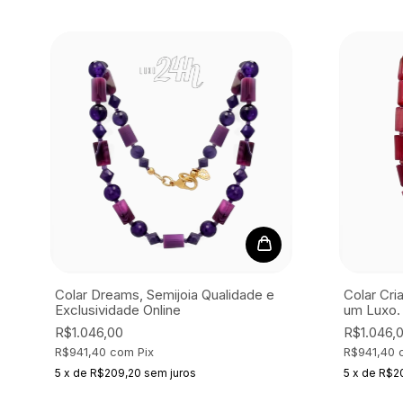
Colar Dreams, Semijoia
Qualidade e
Colar Cri
Exclusividade Online
um Luxo.
R$1.046,00
R$1.046,
R$941,40
com
Pix
R$941,40
5
x
de
R$209,20
sem juros
5
x
de
R$2