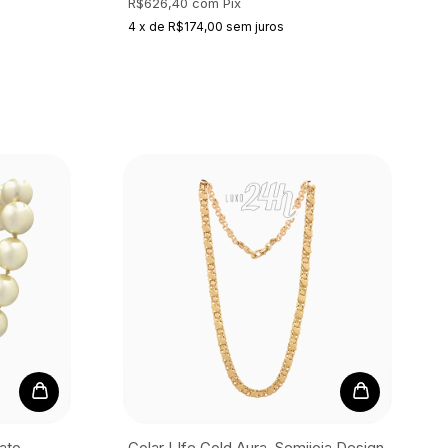
R$626,40
com
Pix
4
x
de
R$174,00
sem juros
ato
Colar LIfe Gold Aura, Semijoia
Design