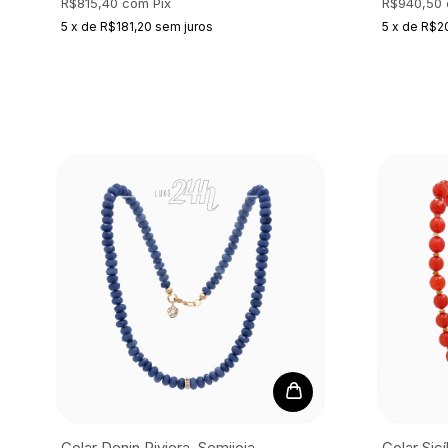
R$815,40
com
Pix
R$940,50
5
x
de
R$181,20
sem juros
5
x
de
R$2
Colar Denin Riviera, Semijoia
Colar Sicí