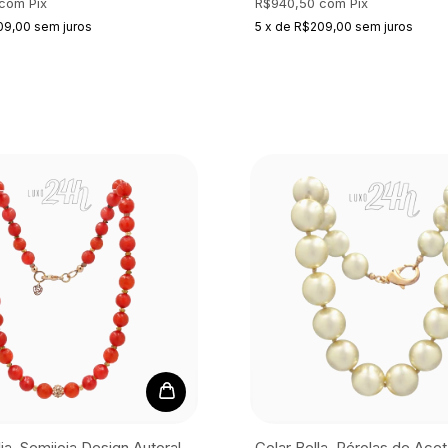
com
Pix
R$940,50
com
Pix
09,00
sem juros
5
x
de
R$209,00
sem juros
lia, Semijoia
Design Autoral
Colar Bella, Pérolas de Acet