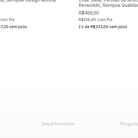
Revestido, Semijoia
Qualida
Exclusividade Online
0
R$466,00
com
Pix
R$419,40
com
Pix
7,20
sem juros
2
x
de
R$233,00
sem juros
Departamentos
Pergunt