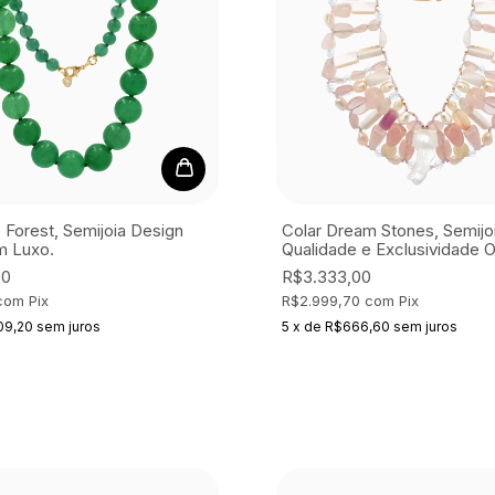
e Forest, Semijoia
Design
Colar Dream Stones, Semijo
m Luxo.
Qualidade e Exclusividade O
00
R$3.333,00
com
Pix
R$2.999,70
com
Pix
09,20
sem juros
5
x
de
R$666,60
sem juros