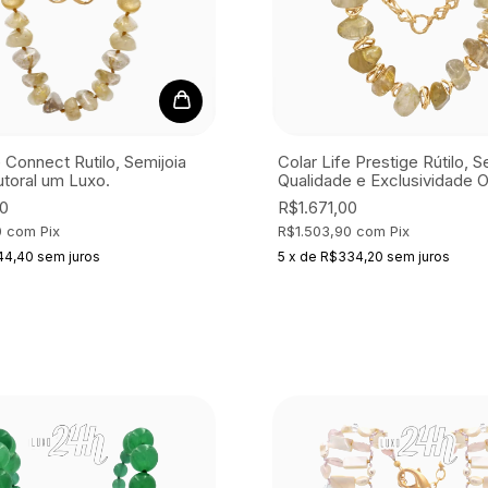
e Connect Rutilo, Semijoia
Colar Life Prestige Rútilo, S
toral um Luxo.
Qualidade e Exclusividade O
00
R$1.671,00
0
com
Pix
R$1.503,90
com
Pix
44,40
sem juros
5
x
de
R$334,20
sem juros