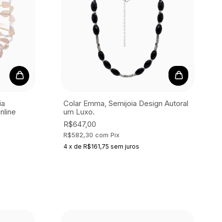
ia
Colar Emma, Semijoia
Design Autoral
nline
um Luxo.
R$647,00
R$582,30
com
Pix
4
x
de
R$161,75
sem juros