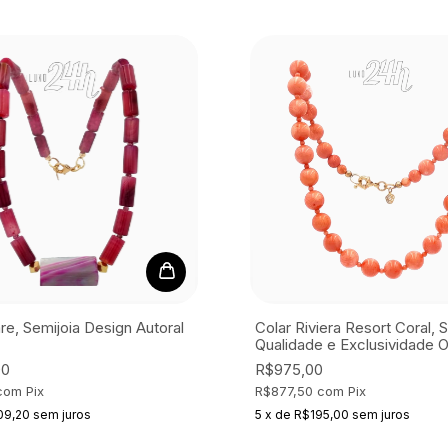
are, Semijoia
Design Autoral
Colar Riviera Resort Coral, 
Qualidade e Exclusividade O
00
R$975,00
com
Pix
R$877,50
com
Pix
09,20
sem juros
5
x
de
R$195,00
sem juros