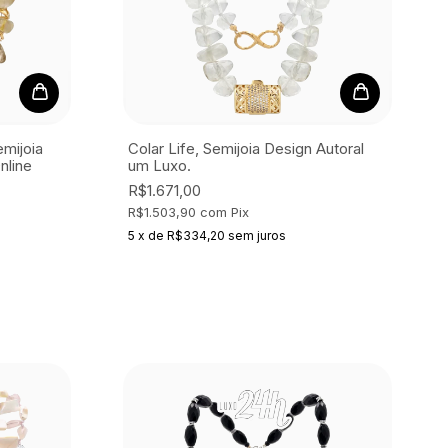
emijoia
Colar Life, Semijoia
Design Autoral
nline
um Luxo.
R$1.671,00
R$1.503,90
com
Pix
5
x
de
R$334,20
sem juros