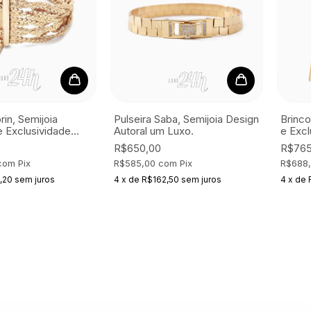
rin, Semijoia
Pulseira Saba, Semijoia
Design
Brinco
e Exclusividade
Autoral um Luxo.
e Excl
R$650,00
R$765
com
Pix
R$585,00
com
Pix
R$688
,20
sem juros
4
x
de
R$162,50
sem juros
4
x
de