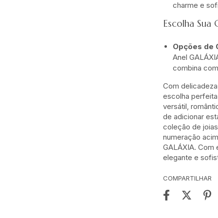
charme e sof
Escolha Sua 
Opções de 
Anel GALÁXIA
combina com 
Com delicadeza 
escolha perfeit
versátil, românt
de adicionar es
coleção de joia
numeração acim
GALÁXIA. Com el
elegante e sofi
COMPARTILHAR