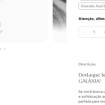
Dourado Azul B
Atenção, últim
2
Descrição
Destaque S
GALÁXIA!
Se você busca u
e sofisticação a
perfeita para vo