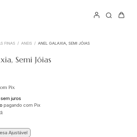
AS FINAS
/
ANEIS
/
ANEL GALAXIA, SEMI JÓIAS
xia, Semi Jóias
com
Pix
sem juros
to
pagando com Pix
es
esa Ajustável