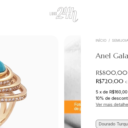
INÍCIO
/
SEMIJOI
Anel Gala
R$800,00
R$720,00
5
x
de
R$160,00
10% de descon
Ver mais detalh
Dourado Turqu