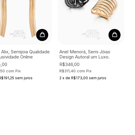
 Alix, Semijoia
Qualidade
Anel Menorá, Semi Jóias
usividade Online
Design Autoral um Luxo.
,00
R$346,00
,50
com
Pix
R$311,40
com
Pix
R$191,25
sem juros
2
x
de
R$173,00
sem juros