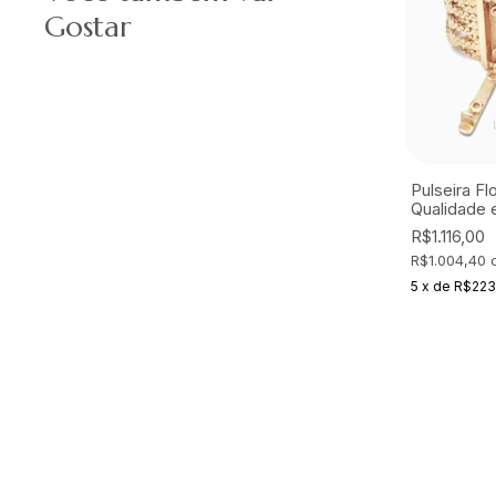
Gostar
Pulseira Flo
Qualidade 
Online
R$1.116,00
R$1.004,40
5
x
de
R$223