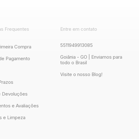
as Frequentes
Entre em contato
5511949913085
rimeira Compra
Goiânia - GO | Enviamos para
de Pagamento
todo o Brasil
Visite o nosso Blog!
Prazos
e Devoluções
ntos e Avaliações
s e Limpeza