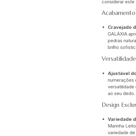
considerar este
Acabamento 
Cravejado d
GALÁXIA apre
pedras natur
brilho sofist
Versatilidade
Ajustável do
numerações q
versatilidade
ao seu dedo.
Design Exclus
Variedade d
Marinha Leit
variedade de