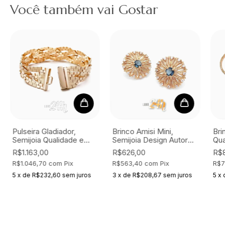
Você também vai Gostar
Pulseira Gladiador,
Brinco Amisi Mini,
Bri
Semijoia
Qualidade e
Semijoia
Design Autoral
Qua
Exclusividade Online
um Luxo.
Exc
R$1.163,00
R$626,00
R$
R$1.046,70
com
Pix
R$563,40
com
Pix
R$7
5
x
de
R$232,60
sem juros
3
x
de
R$208,67
sem juros
5
x