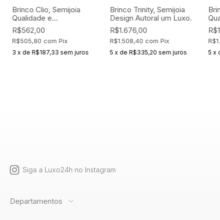
Brinco Clio, Semijoia
Brinco Trinity, Semijoia
Bri
Qualidade e
Design Autoral um Luxo.
Qua
Exclusividade Online
Exc
R$562,00
R$1.676,00
R$1
R$505,80
com
Pix
R$1.508,40
com
Pix
R$1
3
x
de
R$187,33
sem juros
5
x
de
R$335,20
sem juros
5
x
Siga a Luxo24h no Instagram
Departamentos