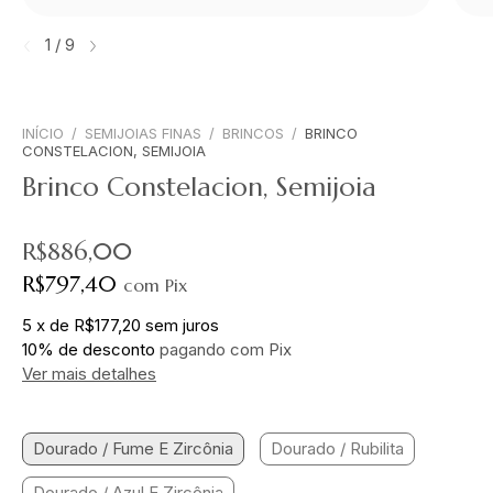
1
/
9
INÍCIO
/
SEMIJOIAS FINAS
/
BRINCOS
/
BRINCO
CONSTELACION, SEMIJOIA
Brinco Constelacion, Semijoia
R$886,00
R$797,40
com
Pix
5
x
de
R$177,20
sem juros
10% de desconto
pagando com Pix
Ver mais detalhes
Dourado / Fume E Zircônia
Dourado / Rubilita
Dourado / Azul E Zircônia